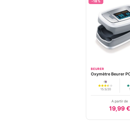
-18%
BEURER
Oxymètre Beurer P
15.5/20
A partir de
19,99 