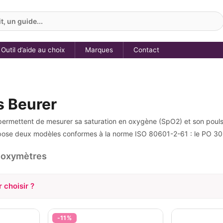
, un guide...
Outil d’aide au choix
Marques
Contact
 Beurer
permettent de mesurer sa saturation en oxygène (SpO2) et son poul
pose deux modèles conformes à la norme ISO 80601-2-61 : le PO 30 
d'oxymètres
 choisir ?
TÉ
BUDGET
POUR U
on
< 30 €
> 30 €
Oui
-11%