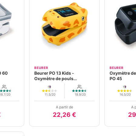
BEURER
BEURER
O 60
Beurer PO 13 Kids -
Oxymètre de
Oxymètre de pouls
PO 45
pédiatrique
18.7/20
11.5/20
18.9/20
16.5/20
A partir de
A p
€
22,26 €
29