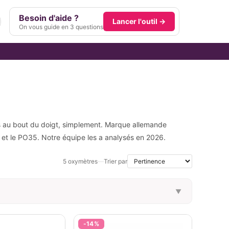
Besoin d'aide ?
Lancer l'outil →
On vous guide en 3 questions
s au bout du doigt, simplement. Marque allemande
et le PO35. Notre équipe les a analysés en 2026.
5 oxymètres
—
Trier par
▼
N ENFANT ?
ALARME SONORE
Non
Oui
Non
-14%