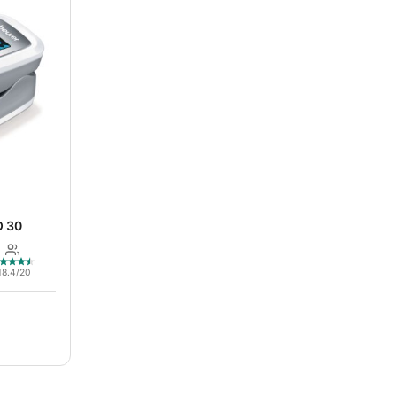
O 30
18.4/20
€