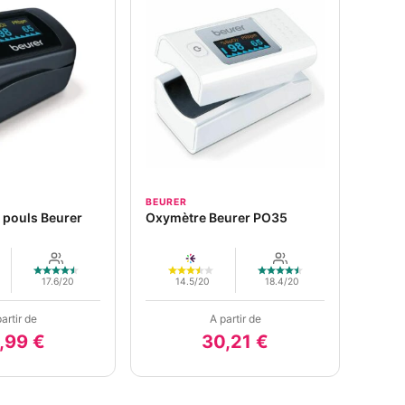
BEURER
 pouls Beurer
Oxymètre Beurer PO35
17.6/20
14.5/20
18.4/20
artir de
A partir de
,99 €
30,21 €