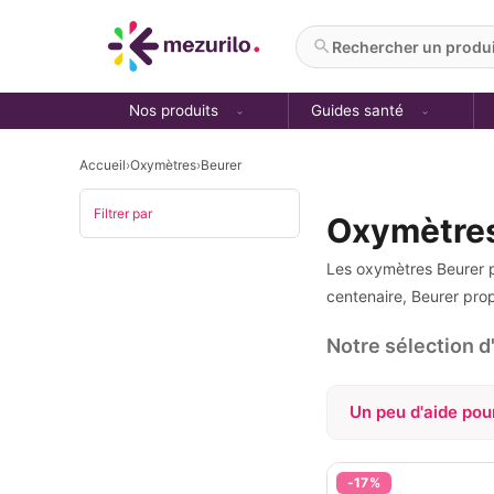
Aller
au
Rechercher un produit
contenu
Nos produits
Guides santé
Accueil
›
Oxymètres
›
Beurer
Filtrer par
Oxymètres
Les oxymètres Beurer 
centenaire, Beurer pro
Notre sélection 
Un peu d'aide pour
CONNEC
Oui
N
-17%