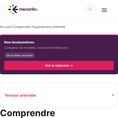
Aller
au
contenu
Menu
Accueil
›
Comprendre l’hypertension artérielle
Nos tensiomètres
Comparez les modèles, trouvez le meilleur prix
38 modèles analysés
Voir la sélection →
Tension artérielle
▾
Comprendre