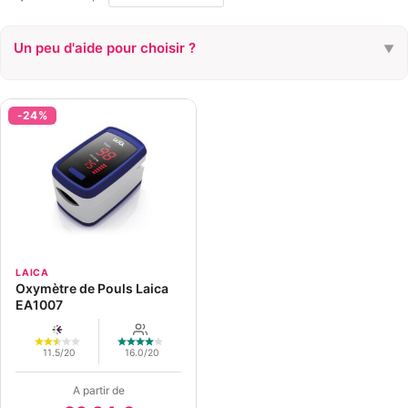
Un peu d'aide pour choisir ?
▼
CONNECTÉ
Oui
Non
-24%
BUDGET
< 30 €
> 30 €
POUR UN ENFANT ?
Oui
Non
ALARME SONORE
LAICA
Oxymètre de Pouls Laica
Oui
Non
EA1007
11.5/20
16.0/20
A partir de