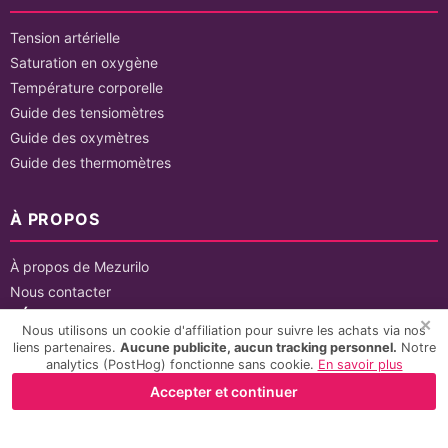
Tension artérielle
Saturation en oxygène
Température corporelle
Guide des tensiomètres
Guide des oxymètres
Guide des thermomètres
À PROPOS
À propos de Mezurilo
Nous contacter
LÉGALES
✕
Nous utilisons un cookie d'affiliation pour suivre les achats via nos
liens partenaires.
Aucune publicite, aucun tracking personnel.
Notre
Mentions légales
analytics (PostHog) fonctionne sans cookie.
En savoir plus
Politique de confidentialité
Accepter et continuer
CGU