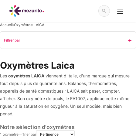
Aller
au
contenu
Menu
Accueil
›
Oxymètres
›
LAICA
Filtrer par
Oxymètres Laica
Les
oxymètres LAICA
viennent d'Italie, d'une marque qui mesure
tout depuis plus de quarante ans. Balances, thermomètres,
appareils de santé domestiques : LAICA sait peser, compter,
afficher. Son oxymètre de pouls, le EA1007, applique cette même
rigueur à la saturation en oxygène. Un seul modèle, mais bien
pensé.
Notre sélection d'oxymètres
1 oxymètre
—
Trier par