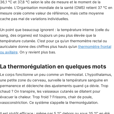
36,1 °C et 37,8 °C selon le site de mesure et le moment de la
journée. L’Organisation mondiale de la santé (OMS) retient 37 °C en
mesure orale comme valeur de référence, mais cette moyenne
cache pas mal de variations individuelles.
Un point que beaucoup ignorent : la température interne (celle du
sang, des organes) est toujours un peu plus élevée que la
température cutanée. C’est pour ça qu’un thermomètre rectal ou
auriculaire donne des chiffres plus hauts qu’un
thermomètre frontal
ou axillaire
. On y revient plus bas.
La thermorégulation en quelques mots
Le corps fonctionne un peu comme un thermostat. L’hypothalamus,
une petite zone du cerveau, surveille la température sanguine en
permanence et déclenche des ajustements quand ça dévie. Trop
chaud ? On transpire, les vaisseaux cutanés se dilatent pour
évacuer la chaleur. Trop froid ? Frissons, chair de poule,
vasoconstriction. Ce système s’appelle la thermorégulation.
Il est plutôt efficace : même par 5 °C dehors ou sous 35 °C en été,