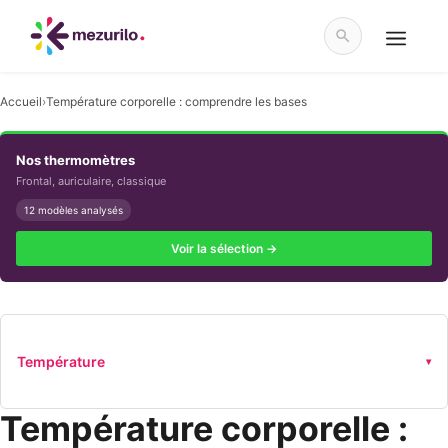
Aller
au
contenu
Menu
Accueil
›
Température corporelle : comprendre les bases
Nos thermomètres
Frontal, auriculaire, classique
12 modèles analysés
Voir la sélection →
Température
▾
Température corporelle :