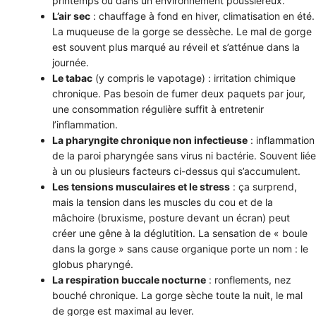
printemps ou dans un environnement poussiéreux.
L’air sec
: chauffage à fond en hiver, climatisation en été.
La muqueuse de la gorge se dessèche. Le mal de gorge
est souvent plus marqué au réveil et s’atténue dans la
journée.
Le tabac
(y compris le vapotage) : irritation chimique
chronique. Pas besoin de fumer deux paquets par jour,
une consommation régulière suffit à entretenir
l’inflammation.
La pharyngite chronique non infectieuse
: inflammation
de la paroi pharyngée sans virus ni bactérie. Souvent liée
à un ou plusieurs facteurs ci-dessus qui s’accumulent.
Les tensions musculaires et le stress
: ça surprend,
mais la tension dans les muscles du cou et de la
mâchoire (bruxisme, posture devant un écran) peut
créer une gêne à la déglutition. La sensation de « boule
dans la gorge » sans cause organique porte un nom : le
globus pharyngé.
La respiration buccale nocturne
: ronflements, nez
bouché chronique. La gorge sèche toute la nuit, le mal
de gorge est maximal au lever.