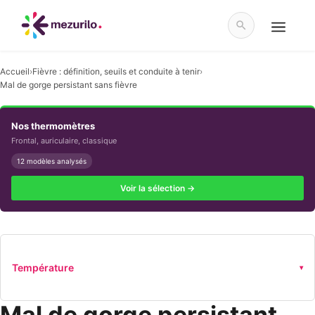
Aller
au
contenu
Menu
Accueil
›
Fièvre : définition, seuils et conduite à tenir
›
Mal de gorge persistant sans fièvre
Nos thermomètres
Frontal, auriculaire, classique
12 modèles analysés
Voir la sélection →
Température
▾
Mal de gorge persistant