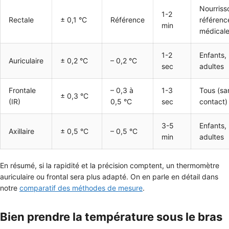
Nourriss
1-2
Rectale
± 0,1 °C
Référence
référenc
min
médical
1-2
Enfants,
Auriculaire
± 0,2 °C
– 0,2 °C
sec
adultes
Frontale
– 0,3 à
1-3
Tous (sa
± 0,3 °C
(IR)
0,5 °C
sec
contact)
3-5
Enfants,
Axillaire
± 0,5 °C
– 0,5 °C
min
adultes
En résumé, si la rapidité et la précision comptent, un thermomètre
auriculaire ou frontal sera plus adapté. On en parle en détail dans
notre
comparatif des méthodes de mesure
.
Bien prendre la température sous le bras