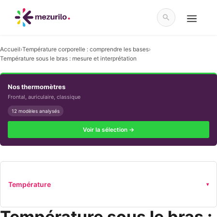
Aller
au
contenu
Menu
Accueil
›
Température corporelle : comprendre les bases
›
Température sous le bras : mesure et interprétation
Nos thermomètres
Frontal, auriculaire, classique
12 modèles analysés
Voir la sélection →
Température
▾
Température sous le bras :