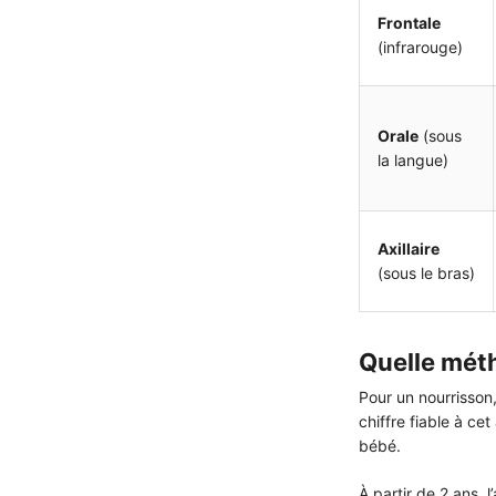
Frontale
(infrarouge)
Orale
(sous
la langue)
Axillaire
(sous le bras)
Quelle méth
Pour un nourrisson
chiffre fiable à c
bébé.
À partir de 2 ans, 