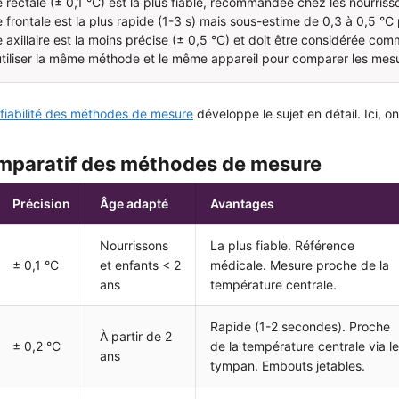
 rectale (± 0,1 °C) est la plus fiable, recommandée chez les nourris
frontale est la plus rapide (1-3 s) mais sous-estime de 0,3 à 0,5 °C 
 axillaire est la moins précise (± 0,5 °C) et doit être considérée co
utiliser la même méthode et le même appareil pour comparer les mesu
a fiabilité des méthodes de mesure
développe le sujet en détail. Ici, on 
mparatif des méthodes de mesure
Précision
Âge adapté
Avantages
Nourrissons
La plus fiable. Référence
± 0,1 °C
et enfants < 2
médicale. Mesure proche de la
ans
température centrale.
Rapide (1-2 secondes). Proche
À partir de 2
± 0,2 °C
de la température centrale via le
ans
tympan. Embouts jetables.