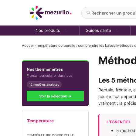
Aller
au
Rechercher un produit
contenu
Nos produits
Guides santé
Accueil
›
Température corporelle : comprendre les bases
›
Méthodes d
Méthod
Nos thermomètres
Frontal, auriculaire, classique
Les 5 méth
12 modèles analysés
Rectale, frontale, 
Voir la sélection →
courte : ça dépend
vraiment : la préci
Température
L’ESSENTIEL
5 méthodes
TEMPÉRATURE CORPORELLE