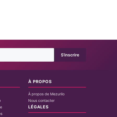
S'inscrire
É
À PROPOS
À propos de Mezurilo
e
Nous contacter
LÉGALES
le
es