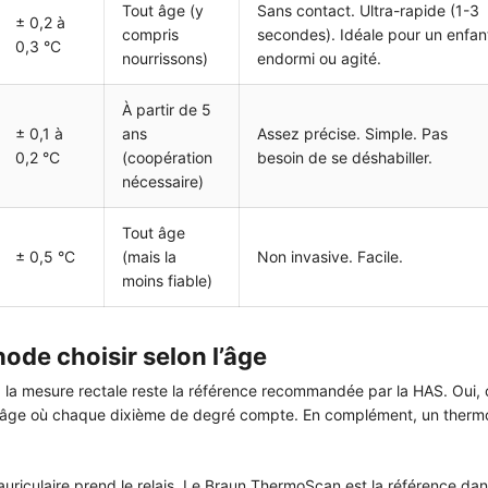
Tout âge (y
Sans contact. Ultra-rapide (1-3
± 0,2 à
compris
secondes). Idéale pour un enfan
0,3 °C
nourrissons)
endormi ou agité.
À partir de 5
± 0,1 à
ans
Assez précise. Simple. Pas
0,2 °C
(coopération
besoin de se déshabiller.
nécessaire)
Tout âge
± 0,5 °C
(mais la
Non invasive. Facile.
moins fiable)
ode choisir selon l’âge
, la mesure rectale reste la référence recommandée par la HAS. Oui, c
et âge où chaque dixième de degré compte. En complément, un thermomè
l’auriculaire prend le relais. Le Braun ThermoScan est la référence dan