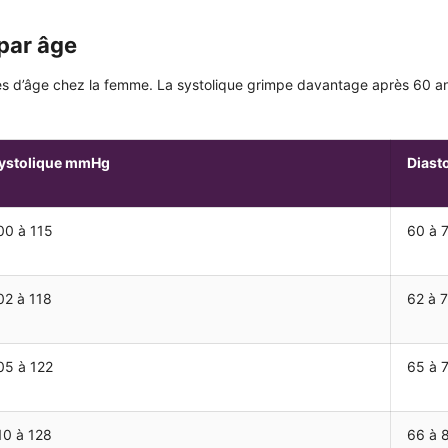
par âge
d’âge chez la femme. La systolique grimpe davantage après 60 ans, c
ystolique mmHg
Diast
00 à 115
60 à 
02 à 118
62 à 
05 à 122
65 à 
10 à 128
66 à 