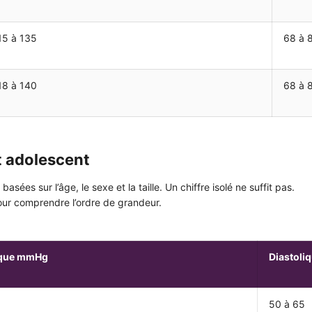
15 à 135
68 à 
18 à 140
68 à 
et adolescent
asées sur l’âge, le sexe et la taille. Un chiffre isolé ne suffit pas.
our comprendre l’ordre de grandeur.
ique mmHg
Diastol
50 à 65