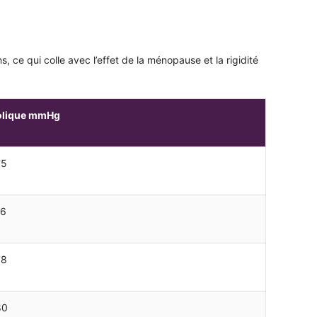
e qui colle avec l’effet de la ménopause et la rigidité
olique mmHg
75
76
78
80