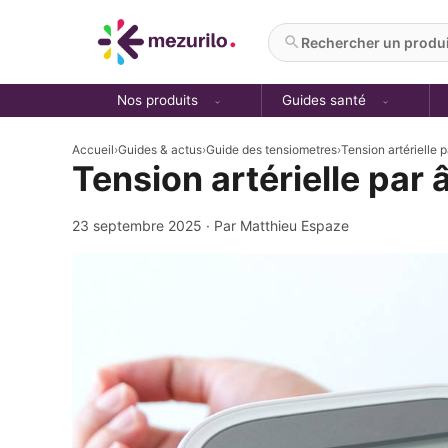
Aller
au
Rechercher un produit
contenu
Nos produits
Guides santé
Accueil
›
Guides & actus
›
Guide des tensiometres
›
Tension artérielle p
Tension artérielle par â
23 septembre 2025
· Par Matthieu Espaze