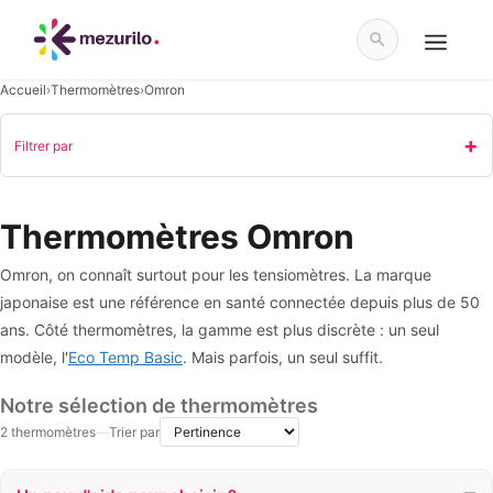
Aller
au
contenu
Menu
Accueil
›
Thermomètres
›
Omron
Filtrer par
Thermomètres Omron
Omron, on connaît surtout pour les tensiomètres. La marque
japonaise est une référence en santé connectée depuis plus de 50
ans. Côté thermomètres, la gamme est plus discrète : un seul
modèle, l'
Eco Temp Basic
. Mais parfois, un seul suffit.
Notre sélection de thermomètres
2 thermomètres
—
Trier par