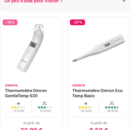
Un peu d'aide pour choisir ?
▼
QUEL TYPE ?
Sans contact
Auriculaire
Classique
-18%
-57%
BUDGET
< 20 €
> 20 €
OMRON
OMRON
Thermomètre Omron
Thermomètre Omron Eco
GentleTemp 520
Temp Basic
11.0/20
12.0/20
14.5/20
18.3/20
A partir de
A partir de