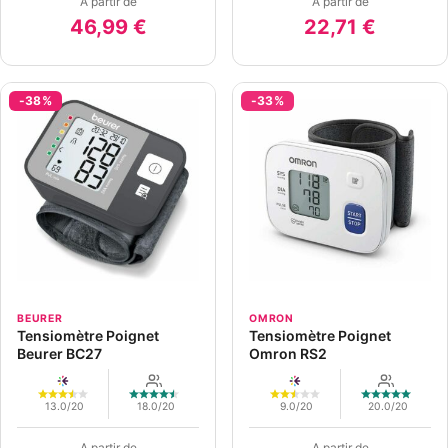
A partir de
A partir de
46,99 €
22,71 €
-38%
-33%
BEURER
OMRON
Tensiomètre Poignet
Tensiomètre Poignet
Beurer BC27
Omron RS2
13.0/20
18.0/20
9.0/20
20.0/20
A partir de
A partir de