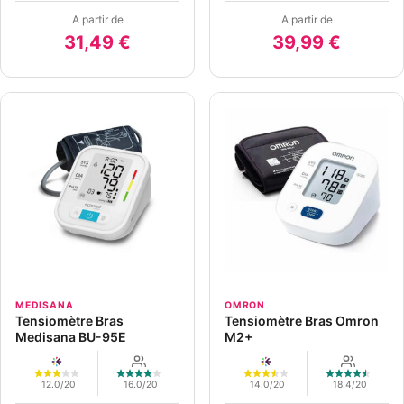
A partir de
A partir de
31,49 €
39,99 €
MEDISANA
OMRON
Tensiomètre Bras
Tensiomètre Bras Omron
Medisana BU-95E
M2+
12.0/20
16.0/20
14.0/20
18.4/20