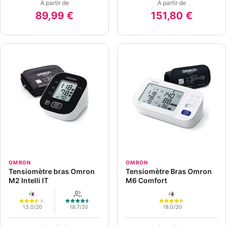
A partir de
A partir de
89,99 €
151,80 €
OMRON
OMRON
Tensiomètre bras Omron
Tensiomètre Bras Omron
M2 Intelli IT
M6 Comfort
13.0/20
18.7/20
18.0/20