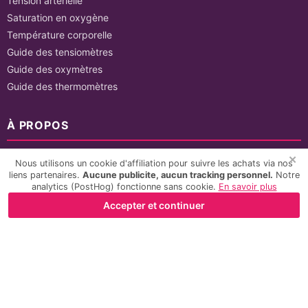
Tension artérielle
Saturation en oxygène
Température corporelle
Guide des tensiomètres
Guide des oxymètres
Guide des thermomètres
À PROPOS
À propos de Mezurilo
✕
Nous utilisons un cookie d'affiliation pour suivre les achats via nos
Nous contacter
liens partenaires.
Aucune publicite, aucun tracking personnel.
Notre
analytics (PostHog) fonctionne sans cookie.
En savoir plus
LÉGALES
Accepter et continuer
Mentions légales
Politique de confidentialité
CGU