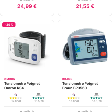
24,99 €
21,55 €
-39%
OMRON
BRAUN
Tensiomètre Poignet
Tensiomètre Poignet
Omron RS4
Braun BP3560
12.0/20
16.5/20
13.0/20
18.0/20
A partir de
A partir de