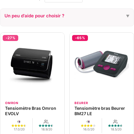
Un peu d'aide pour choisir ?
▼
TYPE
Bras
Poignet
-27%
-65%
CONNECTÉ
Oui
Non
BUDGET
< 40 €
40 - 100 €
> 100 €
UTILISATEURS
1+
2+
3+
OMRON
BEURER
Tensiomètre Bras Omron
Tensiomètre bras Beurer
EVOLV
BM27 LE
17.0/20
18.9/20
16.0/20
18.5/20