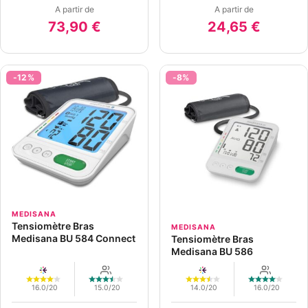
A partir de
A partir de
73,90 €
24,65 €
-12%
-8%
MEDISANA
Tensiomètre Bras
MEDISANA
Medisana BU 584 Connect
Tensiomètre Bras
Medisana BU 586
16.0/20
15.0/20
14.0/20
16.0/20