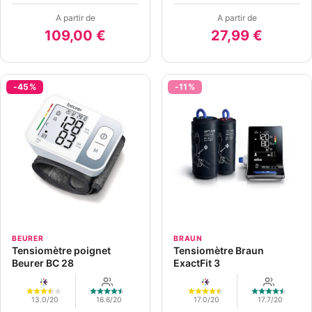
A partir de
A partir de
109,00 €
27,99 €
-45%
-11%
BEURER
BRAUN
Tensiomètre poignet
Tensiomètre Braun
Beurer BC 28
ExactFit 3
13.0/20
16.6/20
17.0/20
17.7/20