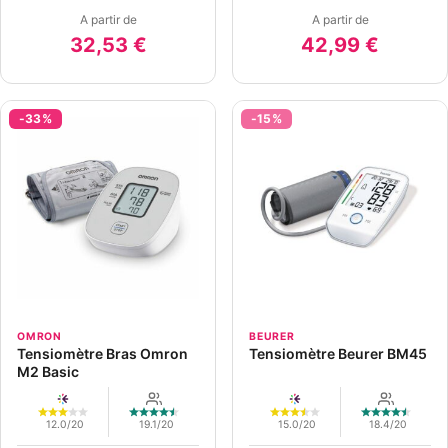
A partir de
A partir de
32,53 €
42,99 €
-33%
-15%
OMRON
BEURER
Tensiomètre Bras Omron
Tensiomètre Beurer BM45
M2 Basic
12.0/20
19.1/20
15.0/20
18.4/20