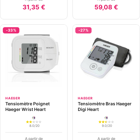
31,35 €
59,08 €
-33%
-27%
HAEGER
HAEGER
Tensiomètre Poignet
Tensiomètre Bras Haeger
Haeger Wrist Heart
Digi Heart
8.0/20
9.0/20
A partir de
A partir de