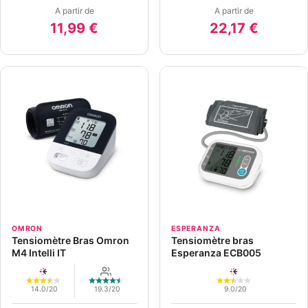
A partir de
A partir de
11,99 €
22,17 €
OMRON
ESPERANZA
Tensiomètre Bras Omron
Tensiomètre bras
M4 Intelli IT
Esperanza ECB005
14.0/20
19.3/20
9.0/20