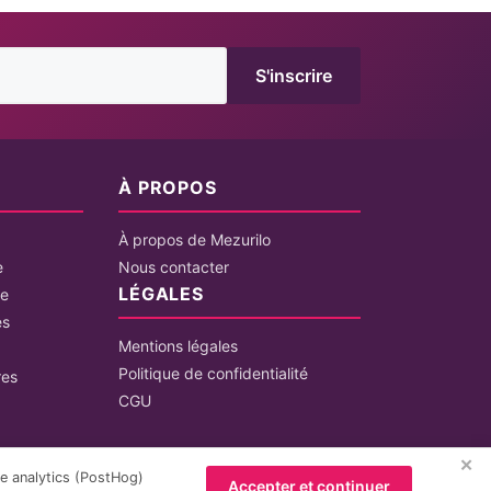
S'inscrire
É
À PROPOS
À propos de Mezurilo
e
Nous contacter
LÉGALES
le
es
Mentions légales
Politique de confidentialité
res
CGU
✕
e analytics (PostHog)
Accepter et continuer