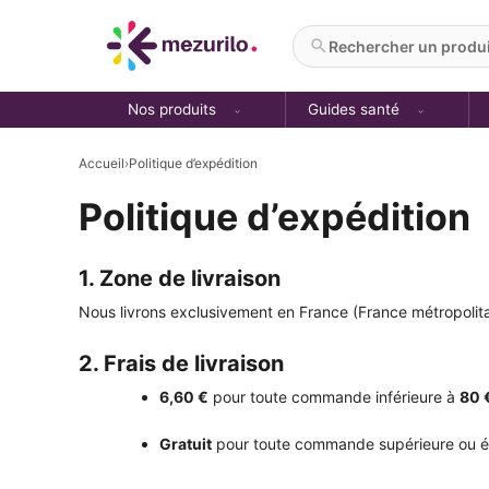
Aller
au
Rechercher un produit
contenu
Nos produits
Guides santé
Accueil
›
Politique d’expédition
Politique d’expédition
1. Zone de livraison
Nous livrons exclusivement en France (France métropolit
2. Frais de livraison
6,60 €
pour toute commande inférieure à
80 
Gratuit
pour toute commande supérieure ou 