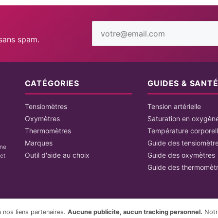
Adresse
email
 sans spam.
CATÉGORIES
GUIDES & SANT
Tensiomètres
Tension artérielle
Oxymètres
Saturation en oxygèn
Thermomètres
Température corporel
Marques
Guide des tensiomètr
une
Outil d'aide au choix
Guide des oxymètres
et
Guide des thermomèt
a nos liens partenaires.
Aucune publicite, aucun tracking personnel.
Notr