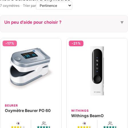
7 oxymètres
—
Trier par
Un peu d'aide pour choisir ?
▼
CONNECTÉ
Oui
Non
-17%
-21%
BUDGET
< 30 €
> 30 €
POUR UN ENFANT ?
Oui
Non
ALARME SONORE
Oui
Non
BEURER
Oxymètre Beurer PO 60
WITHINGS
Withings BeamO