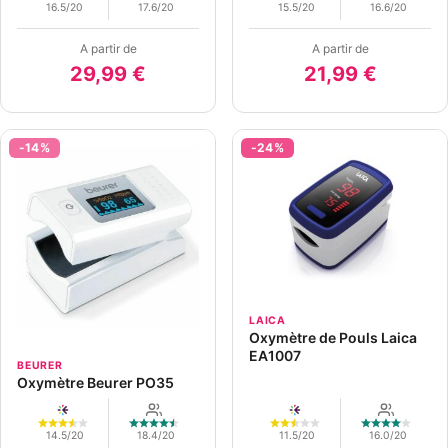
16.5/20
17.6/20
15.5/20
16.6/20
A partir de
A partir de
29,99 €
21,99 €
-14%
-24%
LAICA
Oxymètre de Pouls Laica
EA1007
BEURER
Oxymètre Beurer PO35
14.5/20
18.4/20
11.5/20
16.0/20