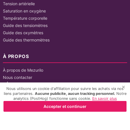
Tension artérielle
Saturation en oxygène
Température corporelle
Guide des tensiomètres
Guide des oxymètres
Guide des thermomètres
À PROPOS
À propos de Mezurilo
Nous contacter
LÉGALES
✕
Nous utilisons un cookie d'affiliation pour suivre les achats via nos
liens partenaires.
Aucune publicite, aucun tracking personnel.
Notre
Mentions légales
analytics (PostHog) fonctionne sans cookie.
En savoir plus
Politique de confidentialité
Accepter et continuer
CGU