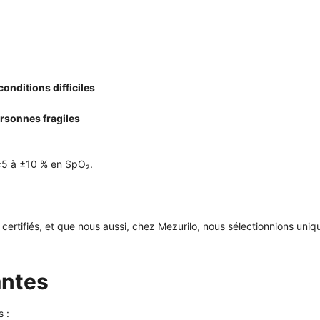
nditions difficiles
ersonnes fragiles
 ±5 à ±10 % en SpO₂.
certifiés, et que nous aussi, chez Mezurilo, nous sélectionnions uni
antes
s :