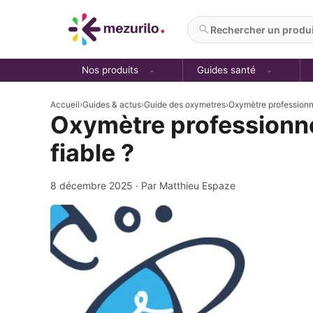
Aller
au
Rechercher un produit
contenu
Nos produits
Guides santé
Accueil
›
Guides & actus
›
Guide des oxymetres
›
Oxymètre professionne
Oxymètre professionnel
fiable ?
8 décembre 2025
· Par Matthieu Espaze