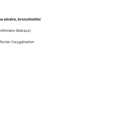
e sévère, bronchiolite
)
nfirmiers libéraux)
fecter l’oxygénation