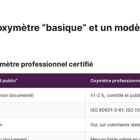
 oxymètre “basique” et un modè
ètre professionnel certifié
 public”
Oxymètre professionnel
 non documenté)
±1-2 %, contrôlé et publ
ISO 80601-2-61, ISO 10
n
Oui, sur volontaires réel
d / mouvement
Mesure fiable même en co