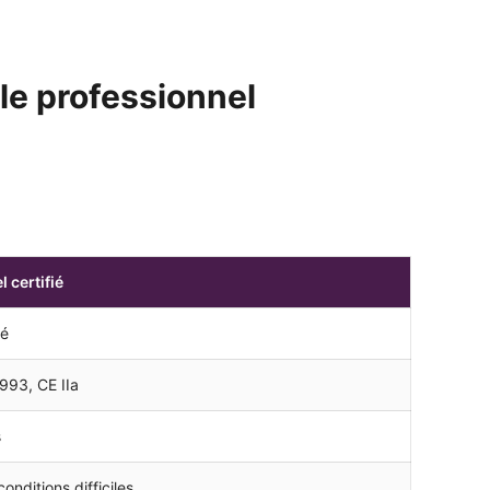
le professionnel
 certifié
ié
993, CE IIa
s
nditions difficiles