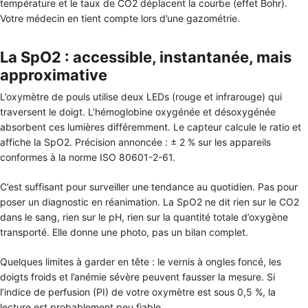
température et le taux de CO2 déplacent la courbe (effet Bohr).
Votre médecin en tient compte lors d’une gazométrie.
La SpO2 : accessible, instantanée, mais
approximative
L’oxymètre de pouls utilise deux LEDs (rouge et infrarouge) qui
traversent le doigt. L’hémoglobine oxygénée et désoxygénée
absorbent ces lumières différemment. Le capteur calcule le ratio et
affiche la SpO2. Précision annoncée : ± 2 % sur les appareils
conformes à la norme ISO 80601-2-61.
C’est suffisant pour surveiller une tendance au quotidien. Pas pour
poser un diagnostic en réanimation. La SpO2 ne dit rien sur le CO2
dans le sang, rien sur le pH, rien sur la quantité totale d’oxygène
transporté. Elle donne une photo, pas un bilan complet.
Quelques limites à garder en tête : le vernis à ongles foncé, les
doigts froids et l’anémie sévère peuvent fausser la mesure. Si
l’indice de perfusion (PI) de votre oxymètre est sous 0,5 %, la
lecture est probablement peu fiable.