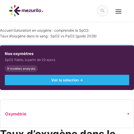
Aller
au
contenu
Menu
Accueil
›
Saturation en oxygène : comprendre la SpO2
›
Taux d’oxygène dans le sang : SpO2 vs PaO2 (guide 2026)
Nos oxymètres
SpO2 fiable, à partir de 20 euros
9 modèles analysés
Voir la sélection →
Oxymétrie
▾
Taux d’oxygène dans le