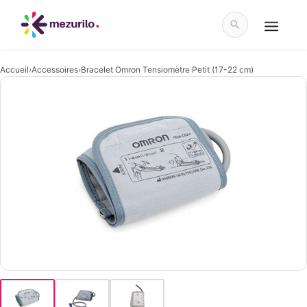
Aller
au
contenu
Menu
Accueil
›
Accessoires
›
Bracelet Omron Tensiomètre Petit (17-22 cm)