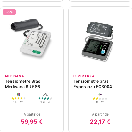
-8%
MEDISANA
ESPERANZA
Tensiomètre Bras
Tensiomètre bras
Medisana BU 586
Esperanza ECB004
14.0/20
16.0/20
8.0/20
A partir de
A partir de
59,95 €
22,17 €