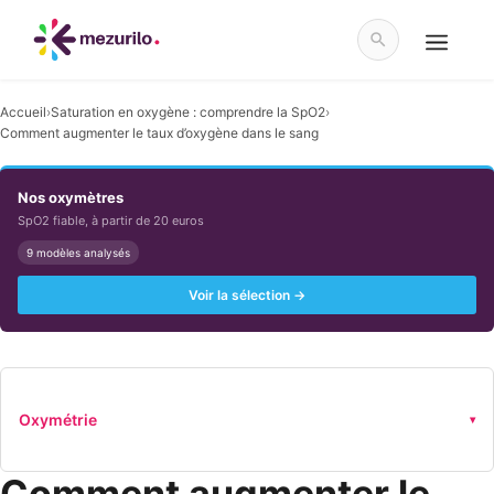
Aller
au
contenu
Menu
Accueil
›
Saturation en oxygène : comprendre la SpO2
›
Comment augmenter le taux d’oxygène dans le sang
Nos oxymètres
SpO2 fiable, à partir de 20 euros
9 modèles analysés
Voir la sélection →
Oxymétrie
▾
Comment augmenter le