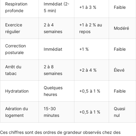
Respiration
Immédiat (2-
+1 à 3 %
Faible
profonde
5 min)
Exercice
2 à 4
+1 à 2 % au
Modéré
régulier
semaines
repos
Correction
Immédiat
+1 %
Faible
posturale
Arrêt du
2 à 8
+2 à 4 %
Élevé
tabac
semaines
Quelques
Hydratation
+0,5 à 1 %
Faible
heures
Aération du
15-30
Quasi
+0,5 à 1 %
logement
minutes
nul
Ces chiffres sont des ordres de grandeur observés chez des