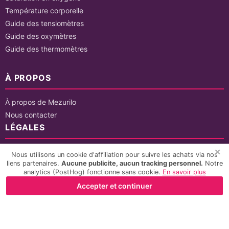
Température corporelle
Guide des tensiomètres
Guide des oxymètres
Guide des thermomètres
À PROPOS
À propos de Mezurilo
Nous contacter
LÉGALES
✕
Mentions légales
Nous utilisons un cookie d'affiliation pour suivre les achats via nos
liens partenaires.
Aucune publicite, aucun tracking personnel.
Notre
Politique de confidentialité
analytics (PostHog) fonctionne sans cookie.
En savoir plus
CGU
Accepter et continuer
© 2026 Mezurilo. Tous droits réservés.