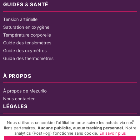
GUIDES & SANTÉ
Tension artérielle
Saturation en oxygène
Température corporelle
Guide des tensiomètres
Guide des oxymètres
Guide des thermomètres
À PROPOS
À propos de Mezurilo
Nous contacter
LÉGALES
✕
Mentions légales
Nous utilisons un cookie d'affiliation pour suivre les achats via nos
liens partenaires.
Aucune publicite, aucun tracking personnel.
Notre
Politique de confidentialité
analytics (PostHog) fonctionne sans cookie.
En savoir plus
CGU